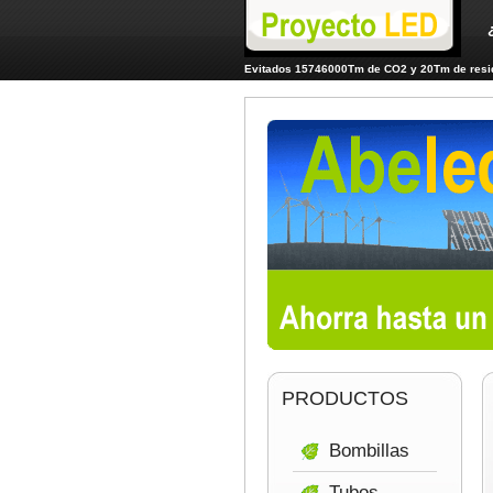
Evitados 15746000Tm de CO2 y 20Tm de resid
PRODUCTOS
Bombillas
Tubos