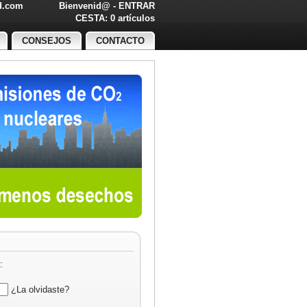
ed.com
Bienvenid@ -
ENTRAR
O!
CESTA: 0 artículos
CONSEJOS
CONTACTO
:
¿La olvidaste?