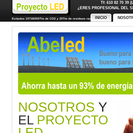
Tf: 610 82 70 39 
¿ERES PROFESIONAL DE
INICIO
NOSOT
Evitados 15746000Tm de CO2 y 20Tm de residuos radiactivos
NOSOTROS
Y
EL
PROYECTO
LED