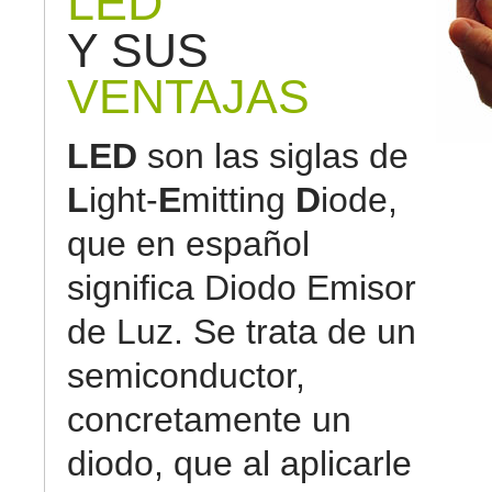
LED
Y SUS
VENTAJAS
LED
son las siglas de
L
ight-
E
mitting
D
iode,
que en español
significa Diodo Emisor
de Luz. Se trata de un
semiconductor,
concretamente un
diodo, que al aplicarle