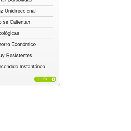
z Unidireccional
 se Calientan
cológicas
horro Económico
uy Resistentes
ncendido Instantáneo
+ info