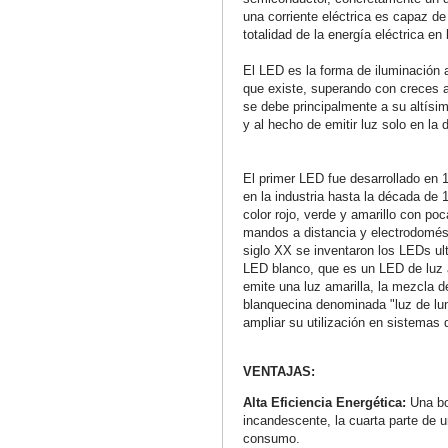
una corriente eléctrica es capaz de 
totalidad de la energía eléctrica en 
El LED es la forma de iluminación ar
que existe, superando con creces a
se debe principalmente a su altísim
y al hecho de emitir luz solo en la 
El primer LED fue desarrollado en 
en la industria hasta la década de
color rojo, verde y amarillo con poc
mandos a distancia y electrodomést
siglo XX se inventaron los LEDs ultr
LED blanco, que es un LED de luz a
emite una luz amarilla, la mezcla d
blanquecina denominada "luz de lun
ampliar su utilización en sistemas 
VENTAJAS:
Alta Eficiencia Energética:
Una b
incandescente, la cuarta parte de u
consumo.