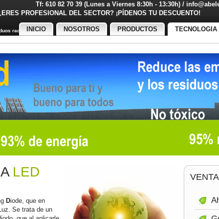
Tf: 610 82 70 39 (Lunes a Viernes 8:30h - 13:30h) / info@abe
¿ERES PROFESIONAL DEL SECTOR? ¡PÍDENOS TU DESCUENT
INICIO
NOSOTROS
PRODUCTOS
TECNOLOGIA
uos radiactivos
IA
LED
VENTA
Ah
ng
D
iode, que en
Luz. Se trata de un
Gr
odo, que al aplicarle