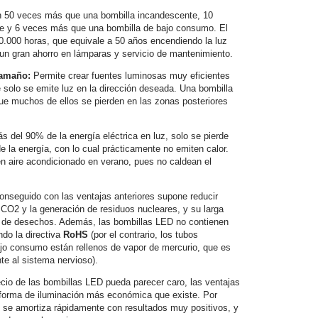
 50 veces más que una bombilla incandescente, 10
e y 6 veces más que una bombilla de bajo consumo. El
50.000 horas, que equivale a 50 años encendiendo la luz
a un gran ahorro en lámparas y servicio de mantenimiento.
Tamaño:
Permite crear fuentes luminosas muy eficientes
solo se emite luz en la dirección deseada. Una bombilla
e muchos de ellos se pierden en las zonas posteriores
s del 90% de la energía eléctrica en luz, solo se pierde
 la energía, con lo cual prácticamente no emiten calor.
en aire acondicionado en verano, pues no caldean el
conseguido con las ventajas anteriores supone reducir
CO2 y la generación de residuos nucleares, y su larga
 de desechos. Además, las bombillas LED no contienen
do la directiva
RoHS
(por el contrario, los tubos
ajo consumo están rellenos de vapor de mercurio, que es
te al sistema nervioso).
cio de las bombillas LED pueda parecer caro, las ventajas
forma de iluminación más económica que existe. Por
ue se amortiza rápidamente con resultados muy positivos, y