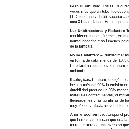
Gran Durabilidad:
Los LEDs duran
veces más que un tubo fluorescent
LED tiene una vida útil superior a 
casi 3 horas diarias. Esto signific
Luz Unidireccional y Reducido 
requiriendo menos lúmenes, ya que 
normal necesita más lúmenes porqu
de la lámpara.
No se Calientan:
Al transformar má
en forma de calor menos del 10% de
Esto también contribuye al ahorro 
ambiente.
Ecológicas:
El ahorro energético 
incluso más del 90% la emisión de 
durabilidad produce un 95% menos
materiales contaminantes, cumplien
fluorescentes y las bombillas de b
muy tóxico y afecta irreversiblemen
Ahorro Económico:
Aunque el pre
que hemos visto hacen que sea la 
tanto, se trata de una inversión q