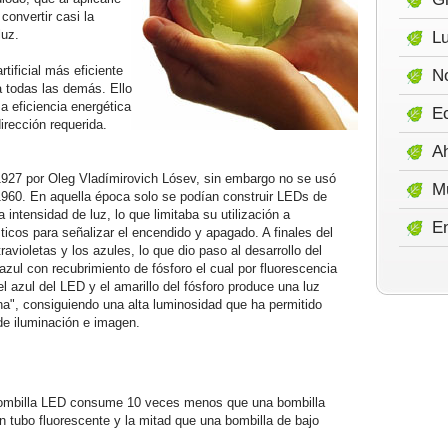
convertir casi la
luz.
Lu
tificial más eficiente
No
 todas las demás. Ello
a eficiencia energética
E
dirección requerida.
A
1927 por Oleg Vladímirovich Lósev, sin embargo no se usó
M
 1960. En aquella época solo se podían construir LEDs de
a intensidad de luz, lo que limitaba su utilización a
E
icos para señalizar el encendido y apagado. A finales del
avioletas y los azules, lo que dio paso al desarrollo del
zul con recubrimiento de fósforo el cual por fluorescencia
el azul del LED y el amarillo del fósforo produce una luz
a", consiguiendo una alta luminosidad que ha permitido
de iluminación e imagen.
ombilla LED consume 10 veces menos que una bombilla
n tubo fluorescente y la mitad que una bombilla de bajo