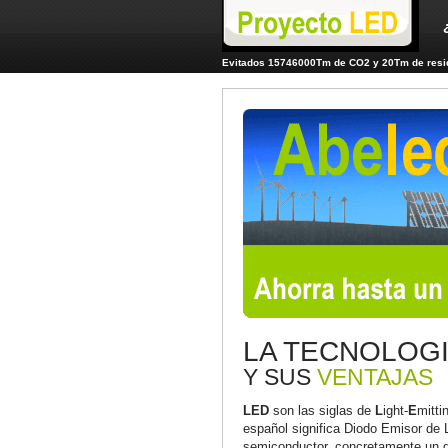
Evitados 15746000Tm de CO2 y 20Tm de resid
LA TECNOLOG
Y SUS
VENTAJAS
LED
son las siglas de
L
ight-
E
mitti
español significa Diodo Emisor de 
semiconductor, concretamente un di