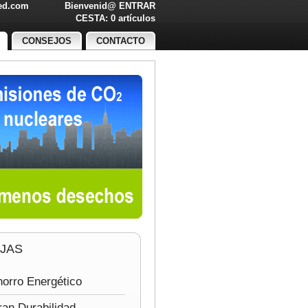
led.com
Bienvenid@
ENTRAR
O!
CESTA: 0 artículos
CONSEJOS
CONTACTO
JAS
orro Energético
an Durabilidad