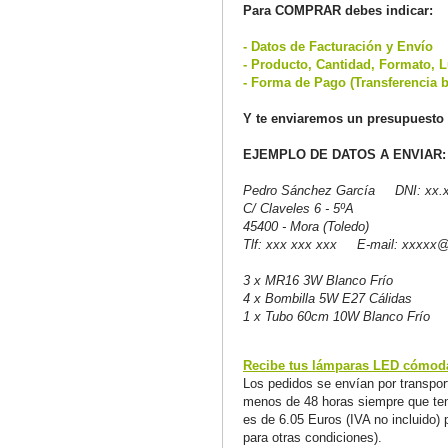
Para COMPRAR debes indicar:
- Datos de Facturación y Envío
- Producto, Cantidad, Formato, L
- Forma de Pago (Transferencia b
Y te enviaremos un presupuesto 
EJEMPLO DE DATOS A ENVIAR:
Pedro Sánchez García DNI: xx.x
C/ Claveles 6 - 5ºA
45400 - Mora (Toledo)
Tlf: xxx xxx xxx E-mail: xxxxx
3 x MR16 3W Blanco Frío
4 x Bombilla 5W E27 Cálidas
1 x Tubo 60cm 10W Blanco Frío
Recibe tus lámparas LED cómoda
Los pedidos se envían por transport
menos de 48 horas siempre que teng
es de 6.05 Euros (IVA no incluido) 
para otras condiciones).