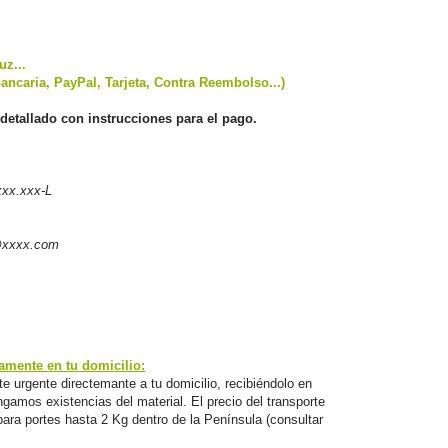
uz...
ancaria, PayPal, Tarjeta, Contra Reembolso...)
detallado con instrucciones para el pago.
xx.xxx-L
@xxxx.com
mente en tu domicilio:
e urgente directemante a tu domicilio, recibiéndolo en
amos existencias del material. El precio del transporte
para portes hasta 2 Kg dentro de la Península (consultar