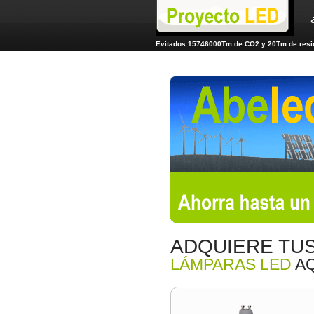
Evitados 15746000Tm de CO2 y 20Tm de resid
ADQUIERE TU
LÁMPARAS LED
AQ