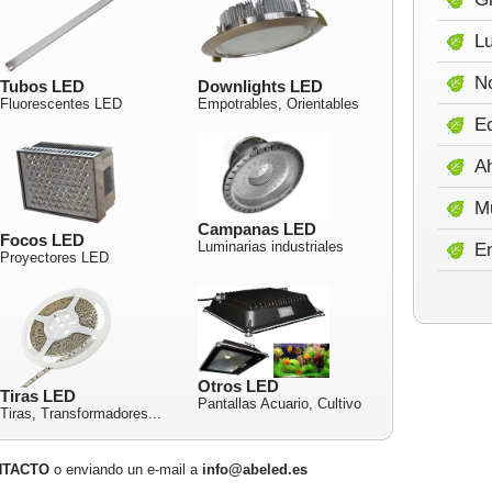
Lu
No
Tubos LED
Downlights LED
Fluorescentes LED
Empotrables, Orientables
E
A
M
Campanas LED
Focos LED
Luminarias industriales
E
Proyectores LED
Otros LED
Tiras LED
Pantallas Acuario, Cultivo
Tiras, Transformadores...
NTACTO
o enviando un e-mail a
info@abeled.es