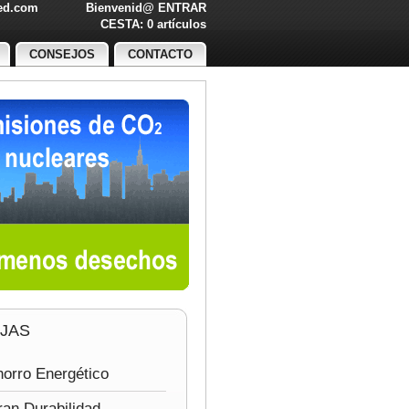
led.com
Bienvenid@
ENTRAR
O!
CESTA: 0 artículos
CONSEJOS
CONTACTO
JAS
orro Energético
an Durabilidad