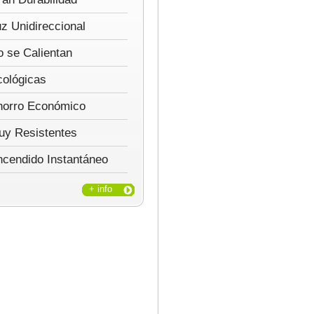
z Unidireccional
 se Calientan
cológicas
horro Económico
uy Resistentes
ncendido Instantáneo
+ info