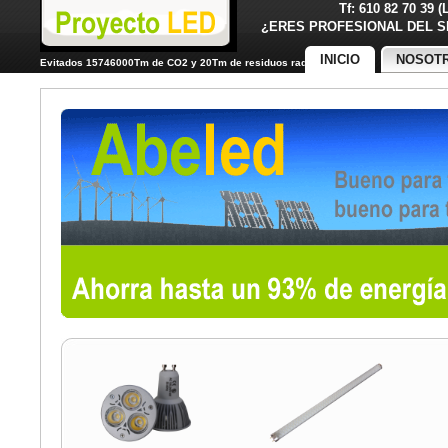
Tf: 610 82 70 39 
¿ERES PROFESIONAL DE
INICIO
NOSOT
Evitados 15746000Tm de CO2 y 20Tm de residuos radiactivos