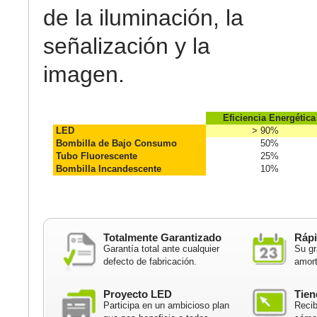
de la iluminación, la
señalización y la
imagen.
Eficiencia Energética
LED
> 90%
Bombilla de Bajo Consumo
50%
Tubo Fluorescente
25%
Bombilla Incandescente
10%
Totalmente Garantizado
Rápi
Garantía total ante cualquier
Su gr
defecto de fabricación.
amort
Proyecto LED
Tien
Participa en un ambicioso plan
Recib