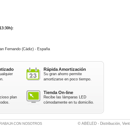
13:30h):
n Fernando (Cádiz) - España
ntizado
Rápida Amortización
ualquier
Su gran ahorro permite
ón.
amortizarse en poco tiempo.
Tienda On-line
cioso plan
Recibe las lámparas LED
todos.
cómodamente en tu domicilio.
© ABELED - Distribución, Vent
RABAJA CON NOSOTROS