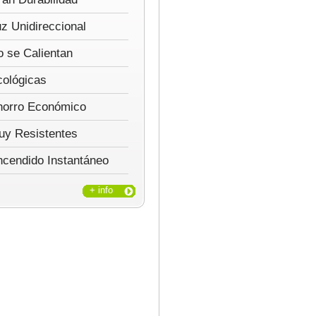
z Unidireccional
 se Calientan
cológicas
horro Económico
uy Resistentes
ncendido Instantáneo
+ info