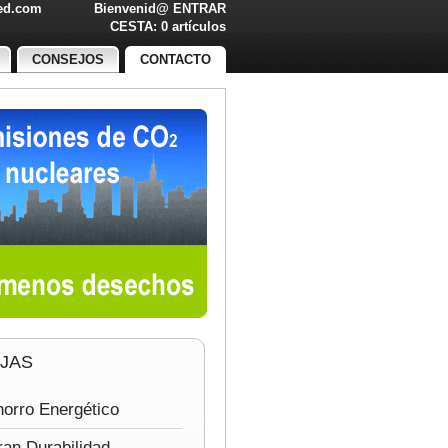
led.com
Bienvenid@
ENTRAR
O!
CESTA: 0 artículos
CONSEJOS
CONTACTO
JAS
orro Energético
an Durabilidad