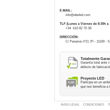
E-MAIL:
info@abeled.com
TLF (Lunes a Viernes de 8:30h a 
+34 610 82 70 39
DIRECCIÓN:
C/ Panamá nº21 3ºi - 11100 - Sa
Totalmente Gara
Garantía total ante c
defecto de fabricaci
Proyecto LED
Participa en un ambi
que nos beneficia a 
AVISO LEGAL
CONDICIONES
T