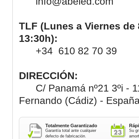
info@abeled.com
TLF (Lunes a Viernes de 
13:30h):
+34 610 82 70 39
DIRECCIÓN:
C/ Panamá nº21 3ºi - 11
Fernando (Cádiz) - Españ
Totalmente Garantizado
Rápi
Garantía total ante cualquier
Su gr
defecto de fabricación.
amort