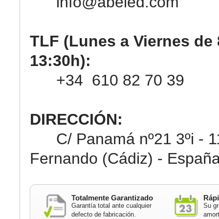
info@abeled.com
TLF (Lunes a Viernes de 
13:30h):
+34 610 82 70 39
DIRECCIÓN:
C/ Panamá nº21 3ºi - 11
Fernando (Cádiz) - Españ
Totalmente Garantizado
Rápi
Garantía total ante cualquier
Su gr
defecto de fabricación.
amort