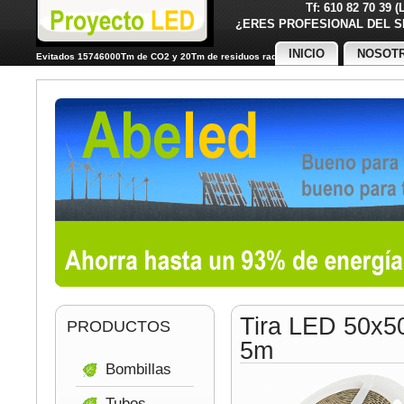
Tf: 610 82 70 39 
¿ERES PROFESIONAL DE
INICIO
NOSOT
Evitados 15746000Tm de CO2 y 20Tm de residuos radiactivos
Tira LED 50x5
PRODUCTOS
5m
Bombillas
Tubos