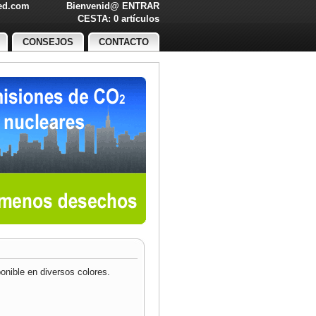
led.com
Bienvenid@
ENTRAR
O!
CESTA: 0 artículos
CONSEJOS
CONTACTO
onible en diversos colores.