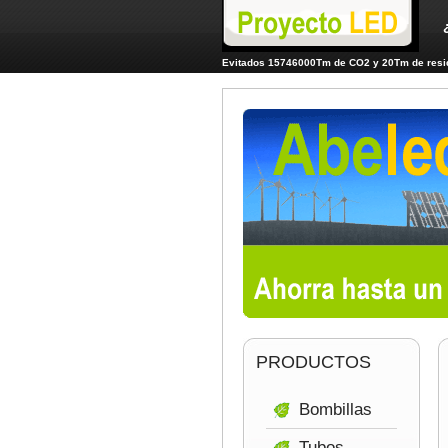
Evitados 15746000Tm de CO2 y 20Tm de resid
PRODUCTOS
Bombillas
Tubos