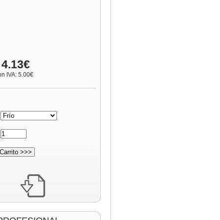
 4.13€
on IVA: 5.00€
:
: