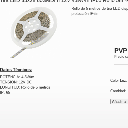
Tira LED 35x28 60SMD/m 12V 4.8W/m IP65 Rollo 5m
Rollo de 5 metros de tira LED dis
protección IP65.
PVP
Precio c
Datos Técnicos:
POTENCIA: 4.8W/m
Color Luz
TENSIÓN: 12V DC
LONGITUD: Rollo de 5 metros
Cantidad
IP: 65