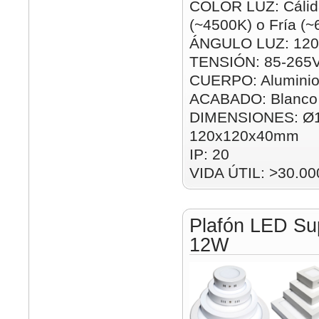
COLOR LUZ: Cálida
(~4500K) o Fría (
ÁNGULO LUZ: 120
TENSIÓN: 85-265
CUERPO: Alumini
ACABADO: Blanco
DIMENSIONES: Ø
120x120x40mm
IP: 20
VIDA ÚTIL: >30.00
Plafón LED Su
12W