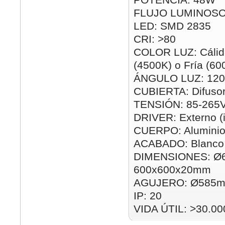
FLUJO LUMINOSO
LED: SMD 2835
CRI: >80
COLOR LUZ: Cálida
(4500K) o Fría (60
ÁNGULO LUZ: 120
CUBIERTA: Difusor
TENSIÓN: 85-265
DRIVER: Externo (i
CUERPO: Alumini
ACABADO: Blanco
DIMENSIONES: Ø
600x600x20mm
AGUJERO: Ø585m
IP: 20
VIDA ÚTIL: >30.00