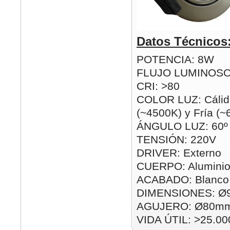
Datos Técnicos
POTENCIA: 8W
FLUJO LUMINOSO
CRI: >80
COLOR LUZ: Cálid
(~4500K) y Fría (
ÁNGULO LUZ: 60º
TENSIÓN: 220V
DRIVER: Externo
CUERPO: Alumini
ACABADO: Blanco 
DIMENSIONES: Ø
AGUJERO: Ø80m
VIDA ÚTIL: >25.00