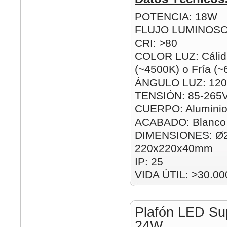
POTENCIA: 18W
FLUJO LUMINOSO
CRI: >80
COLOR LUZ: Cálida
(~4500K) o Fría (
ÁNGULO LUZ: 120
TENSIÓN: 85-265
CUERPO: Alumini
ACABADO: Blanco
DIMENSIONES: Ø
220x220x40mm
IP: 25
VIDA ÚTIL: >30.00
Plafón LED Su
24W