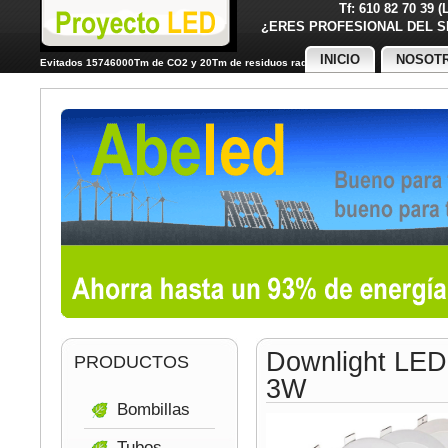
Tf: 610 82 70 39 
¿ERES PROFESIONAL DE
INICIO
NOSOT
Evitados 15746000Tm de CO2 y 20Tm de residuos radiactivos
Downlight LED
PRODUCTOS
3W
Bombillas
Tubos