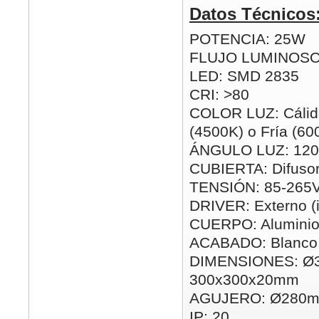
Datos Técnicos
POTENCIA: 25W
FLUJO LUMINOSO
LED: SMD 2835
CRI: >80
COLOR LUZ: Cálida
(4500K) o Fría (60
ÁNGULO LUZ: 120
CUBIERTA: Difusor
TENSIÓN: 85-265
DRIVER: Externo (i
CUERPO: Alumini
ACABADO: Blanco
DIMENSIONES: Ø
300x300x20mm
AGUJERO: Ø280m
IP: 20