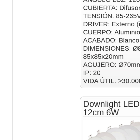
CUBIERTA: Difusor
TENSIÓN: 85-265
DRIVER: Externo (i
CUERPO: Alumini
ACABADO: Blanco
DIMENSIONES: Ø
85x85x20mm
AGUJERO: Ø70mm
IP: 20
VIDA ÚTIL: >30.00
Downlight LED
12cm 6W