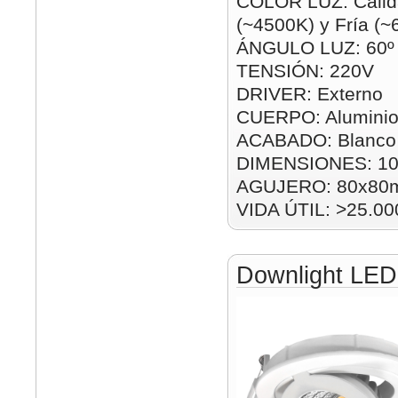
COLOR LUZ: Cálid
(~4500K) y Fría (
ÁNGULO LUZ: 60º
TENSIÓN: 220V
DRIVER: Externo
CUERPO: Alumini
ACABADO: Blanco 
DIMENSIONES: 1
AGUJERO: 80x80
VIDA ÚTIL: >25.00
Downlight LE