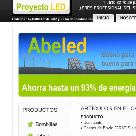
Tf: 610 82 70 39 
¿ERES PROFESIONAL DE
INICIO
NOSOT
Evitados 15746000Tm de CO2 y 20Tm de residuos radiactivos
ARTÍCULOS EN EL C
PRODUCTOS
PRODUCTO
• Descuento
Bombillas
• Gastos de Envío (GRATIS a pa
Tubos