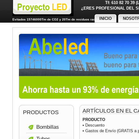
Tf: 610 82 70 39 
¿ERES PROFESIONAL DE
INICIO
NOSOT
Evitados 15746000Tm de CO2 y 20Tm de residuos radiactivos
ARTÍCULOS EN EL C
PRODUCTOS
PRODUCTO
• Descuento
Bombillas
• Gastos de Envío (GRATIS a pa
Tubos